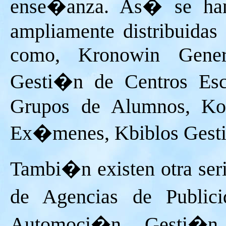
ense�anza. As� se han 
ampliamente distribuidas 
como, Kronowin Gener
Gesti�n de Centros Esc
Grupos de Alumnos, Kod
Ex�menes, Kbiblos Gesti
Tambi�n existen otra ser
de Agencias de Publici
Automoci�n, Gesti�n 